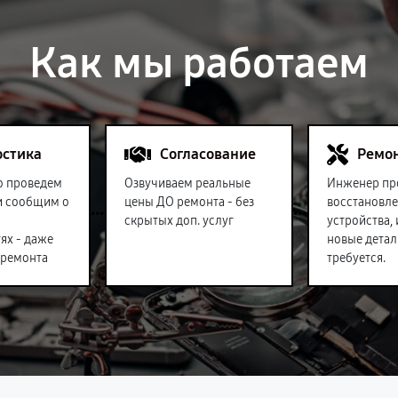
Как мы работаем
остика
Согласование
Ремо
о проведем
Озвучиваем реальные
Инженер пр
и сообщим о
цены ДО ремонта - без
восстановл
скрытых доп. услуг
устройства,
ях - даже
новые детал
 ремонта
требуется.