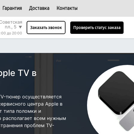
Гарантия
Доставка
Контакты
Советская
пл., 5
▼
Проверить статус заказа
Заказать звонок
:00 до 20:00
ple TV в
TV-тюнер осуществляется
сервисного центра Apple в
т типа поломки и
р располагает всем нужным
странения проблем TV-