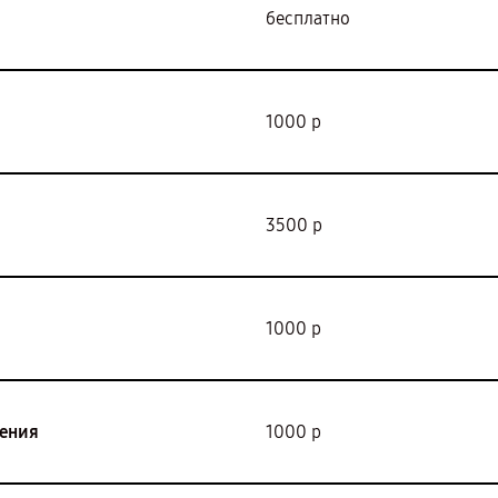
бесплатно
1000 р
3500 р
1000 р
дения
1000 р