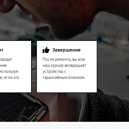
нт
Завершение
оводит
После ремонта, вы или
ение
наш курьер возвращает
 используя
устройство с
и, если это
гарантийным бланком.