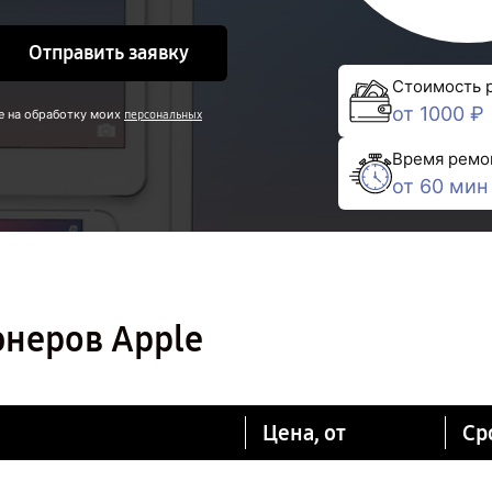
Отправить заявку
Стоимость 
от 1000 ₽
е на обработку моих
персональных
Время ремо
от 60 мин
юнеров Apple
Цена, от
Ср