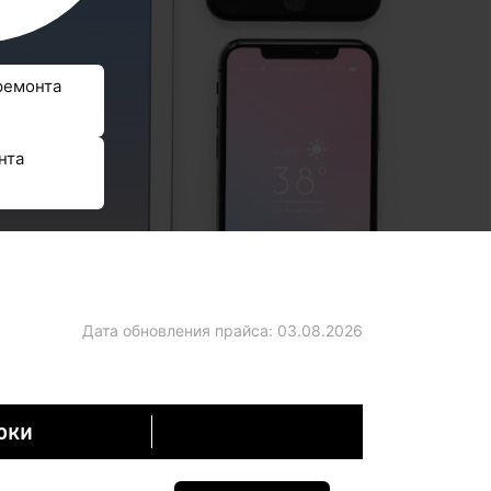
ремонта
нта
Дата обновления прайса:
03.08.2026
оки