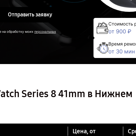
Отправить заявку
Стоимость 
от 900 ₽
е на обработку моих
персональных
Время ремо
от 30 мин
atch Series 8 41mm в Нижнем
Цена, от
Ср