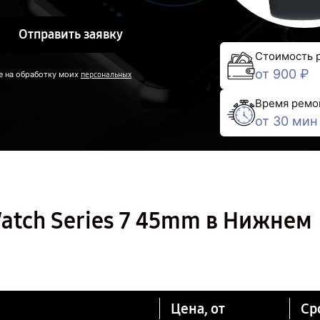
Отправить заявку
Стоимость 
от 900 ₽
е на обработку моих
персональных
Время ремо
от 30 мин
atch Series 7 45mm в Нижнем
Цена, от
Ср