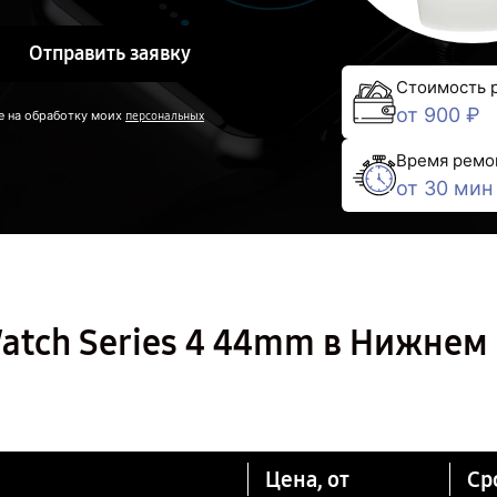
Отправить заявку
Стоимость 
от 900 ₽
е на обработку моих
персональных
Время ремо
от 30 мин
atch Series 4 44mm в Нижнем
Цена, от
Ср