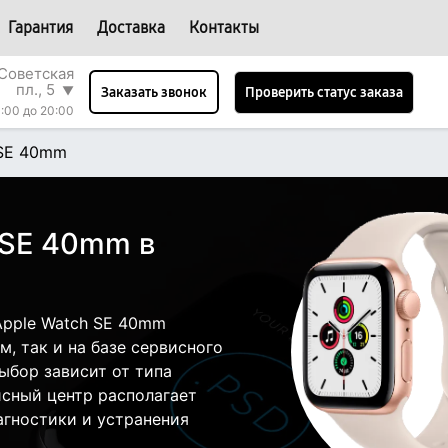
Гарантия
Доставка
Контакты
Советская
пл., 5
▼
Проверить статус заказа
Заказать звонок
:00 до 20:00
 SE 40mm
 SE 40mm в
Apple Watch SE 40mm
, так и на базе сервисного
ыбор зависит от типа
исный центр располагает
гностики и устранения