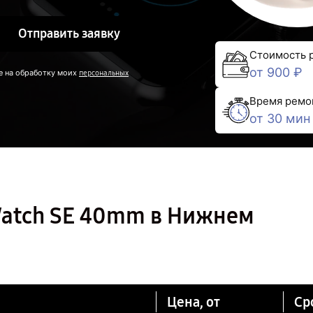
Отправить заявку
Стоимость 
от 900 ₽
е на обработку моих
персональных
Время ремо
от 30 мин
Watch SE 40mm в Нижнем
Цена, от
Ср