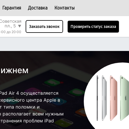
Гарантия
Доставка
Контакты
Советская
пл., 5
▼
Проверить статус заказа
Заказать звонок
:00 до 20:00
 Нижнем
ad Air 4 осуществляется
сервисного центра Apple в
т типа поломки и
р располагает всем нужным
странения проблем iPad