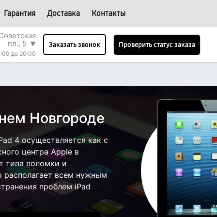
Гарантия
Доставка
Контакты
Советская
пл., 5
▼
Проверить статус заказа
Заказать звонок
:00 до 20:00
жнем Новгороде
Pad 4 осуществляется как с
сного центра Apple в
т типа поломки и
р располагает всем нужным
странения проблем iPad