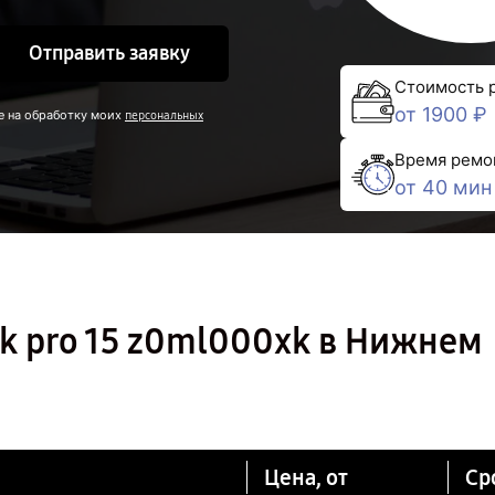
Отправить заявку
Стоимость 
от 1900 ₽
е на обработку моих
персональных
Время ремо
от 40 мин
k pro 15 z0ml000xk в Нижнем
Цена, от
Ср