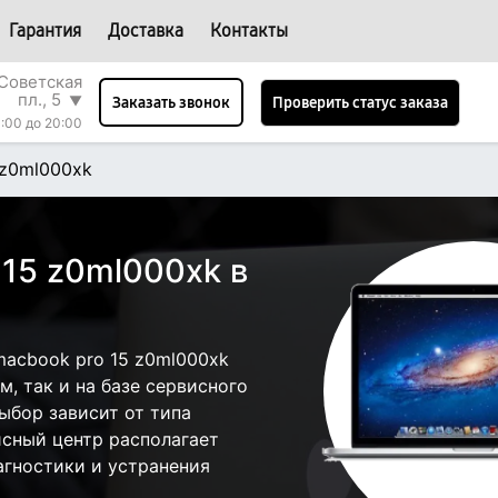
Гарантия
Доставка
Контакты
Советская
пл., 5
▼
Проверить статус заказа
Заказать звонок
:00 до 20:00
 z0ml000xk
 15 z0ml000xk в
acbook pro 15 z0ml000xk
, так и на базе сервисного
ыбор зависит от типа
исный центр располагает
гностики и устранения