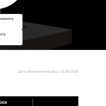
ремонта
нта
Дата обновления прайса:
02.08.2026
оки