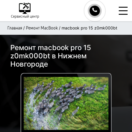
Сервисный центр
/
/
macbook pro 15 z0mk000bt
Главная
Ремонт MacBook
Ремонт macbook pro 15
z0mk000bt в Нижнем
Новгороде