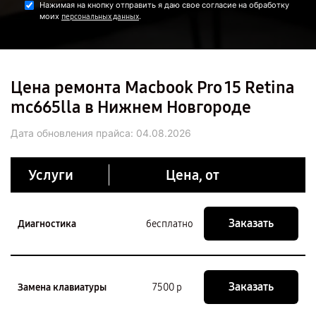
Нажимая на кнопку отправить я даю свое согласие на обработку
моих
.
персональных данных
Цена ремонта Macbook Pro 15 Retina
mc665lla в Нижнем Новгороде
Дата обновления прайса:
04.08.2026
Услуги
Цена, от
Заказать
Диагностика
бесплатно
Заказать
Замена клавиатуры
7500 р