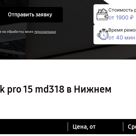
Стоимость 
Отправить заявку
от 1900 ₽
Время ремо
е на обработку моих
персональных
от 40 мин
k pro 15 md318 в Нижнем
Цена, от
Ср