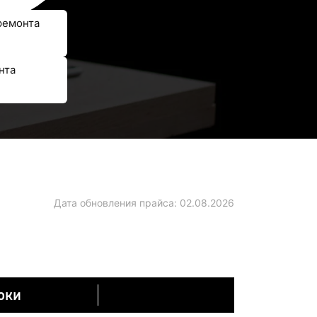
ремонта
нта
Дата обновления прайса:
02.08.2026
оки