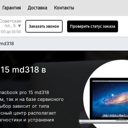
Гарантия
Доставка
Контакты
Советская
пл., 5
▼
Проверить статус заказа
Заказать звонок
:00 до 20:00
 md318
 15 md318 в
acbook pro 15 md318
, так и на базе сервисного
ыбор зависит от типа
исный центр располагает
гностики и устранения