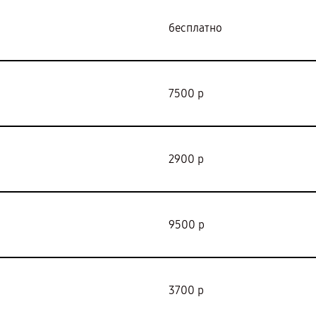
бесплатно
7500 р
2900 р
9500 р
3700 р