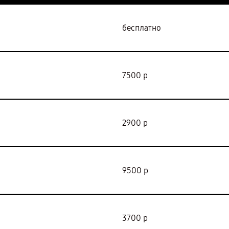
бесплатно
7500 р
2900 р
9500 р
3700 р