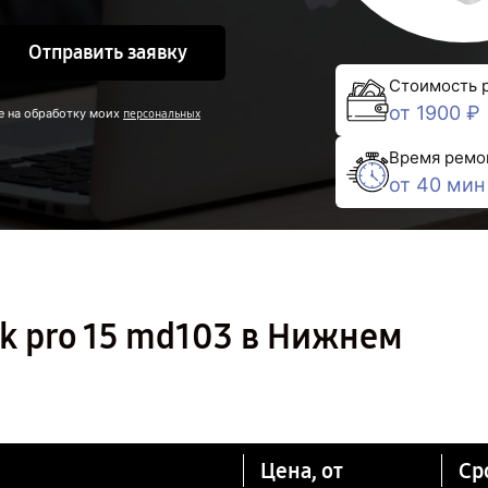
Отправить заявку
Стоимость 
от 1900 ₽
е на обработку моих
персональных
Время ремо
от 40 мин
k pro 15 md103 в Нижнем
Цена, от
Ср