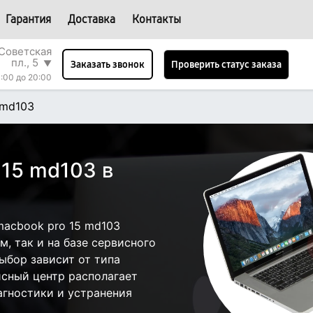
Гарантия
Доставка
Контакты
Советская
пл., 5
▼
Проверить статус заказа
Заказать звонок
:00 до 20:00
 md103
 15 md103 в
acbook pro 15 md103
, так и на базе сервисного
ыбор зависит от типа
исный центр располагает
гностики и устранения