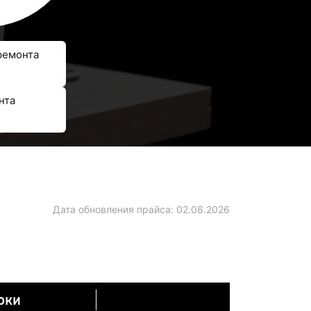
ремонта
нта
Дата обновления прайса:
02.08.2026
оки